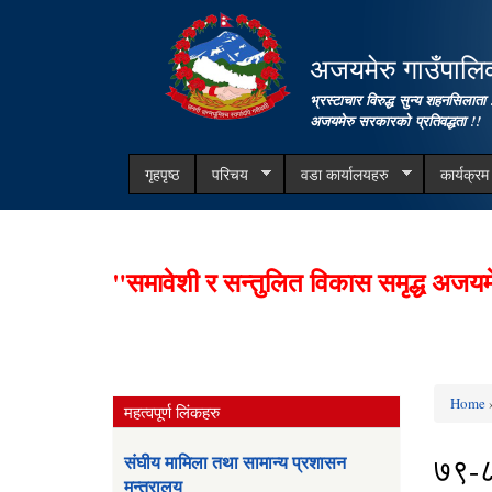
अजयमेरु गाउँपालिका
भ्रस्टाचार विरुद्ध सुन्य शहनसिलाता 
अजयमेरु सरकारको प्रतिवद्धता !!
गृहपृष्ठ
परिचय
वडा कार्यालयहरु
कार्यक्र
"समावेशी र सन्तुलित विकास समृद्ध अजयम
Home
»
महत्वपूर्ण लिंकहरु
You ar
७९-
संघीय मामिला तथा सामान्य प्रशासन
मन्त्रालय