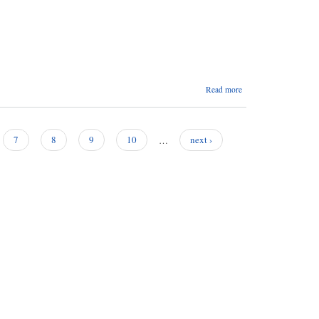
about अजयमेरु
Read more
गाउँपालिकाको
आ.व.२०८०/०८१
को नीति तथा
कार्यक्रम
7
8
9
10
…
next ›