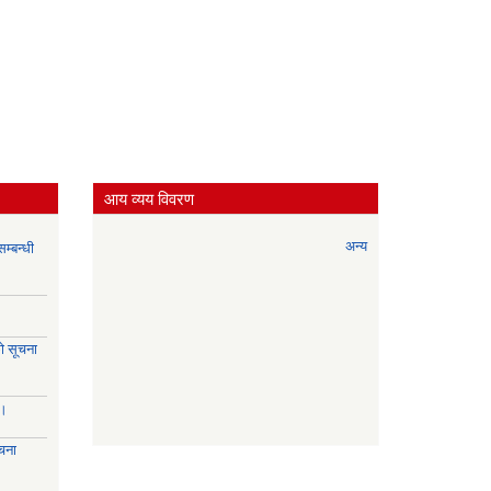
आय व्यय विवरण
अन्य
म्बन्धी
े सूचना
।।
चना