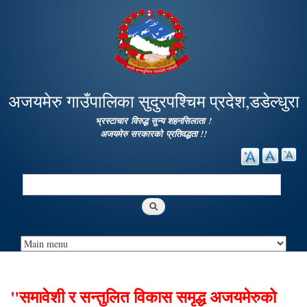
Skip to
main
content
अजयमेरु गाउँपालिका सुदुरपश्चिम प्रदेश,डडेल्धुरा
भ्रस्टाचार विरुद्ध सुन्य शहनसिलाता !
अजयमेरु सरकारको प्रतिवद्धता !!
Search
Search form
"समावेशी र सन्तुलित विकास समृद्ध अजयमेरुको