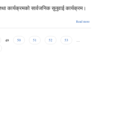
ा कार्यक्रमको सार्वजनिक सुनुवाई कार्यक्रम।
about अयमेरु
Read more
गाउँपालिकाद्धारा
आ.व.
२०७७/०७८ मा
संचालन
49
50
51
52
53
…
गरिएका योजना
तथा
कार्यक्रमको
सार्वजनिक
सुनुवाई
कार्यक्रम।