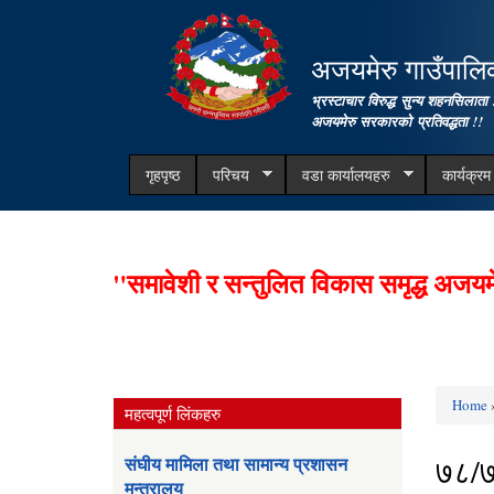
अजयमेरु गाउँपालिका
भ्रस्टाचार विरुद्ध सुन्य शहनसिलाता 
अजयमेरु सरकारको प्रतिवद्धता !!
गृहपृष्ठ
परिचय
वडा कार्यालयहरु
कार्यक्र
"समावेशी र सन्तुलित विकास समृद्ध अजयम
Home
»
महत्वपूर्ण लिंकहरु
You ar
७८/
संघीय मामिला तथा सामान्य प्रशासन
मन्त्रालय