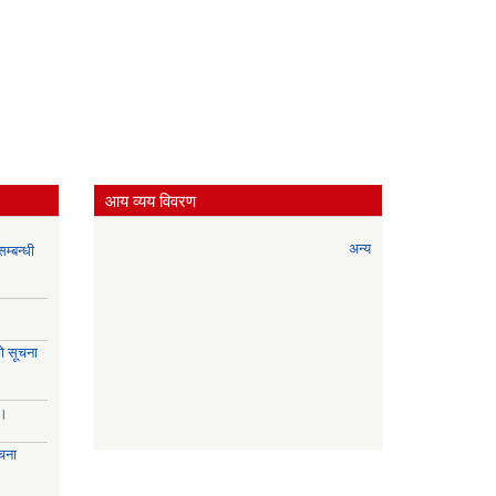
आय व्यय विवरण
अन्य
म्बन्धी
े सूचना
।।
चना